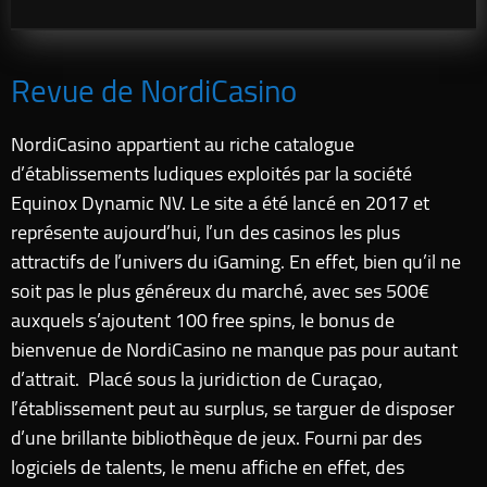
Revue de NordiCasino
NordiCasino appartient au riche catalogue
d’établissements ludiques exploités par la société
Equinox Dynamic NV. Le site a été lancé en 2017 et
représente aujourd’hui, l’un des casinos les plus
attractifs de l’univers du iGaming. En effet, bien qu’il ne
soit pas le plus généreux du marché, avec ses 500€
auxquels s’ajoutent 100 free spins, le bonus de
bienvenue de NordiCasino ne manque pas pour autant
d’attrait. Placé sous la juridiction de Curaçao,
l’établissement peut au surplus, se targuer de disposer
d’une brillante bibliothèque de jeux. Fourni par des
logiciels de talents, le menu affiche en effet, des