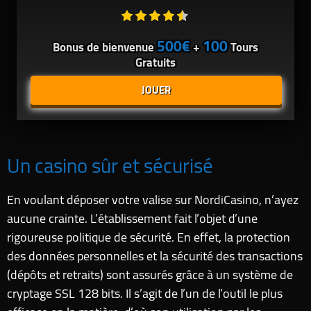
500€
100
Bonus de bienvenue
+
Tours
Gratuits
JOUER
Un casino sûr et sécurisé
En voulant déposer votre valise sur NordiCasino, n’ayez
aucune crainte. L’établissement fait l’objet d’une
rigoureuse politique de sécurité. En effet, la protection
des données personnelles et la sécurité des transactions
(dépôts et retraits) sont assurés grâce à un système de
cryptage SSL 128 bits. Il s’agit de l’un de l’outil le plus