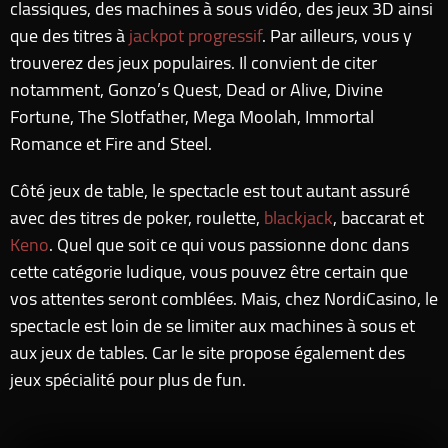
classiques, des machines à sous vidéo, des jeux 3D ainsi
que des titres à
jackpot progressif
. Par ailleurs, vous y
trouverez des jeux populaires. Il convient de citer
notamment, Gonzo’s Quest, Dead or Alive, Divine
Fortune, The Slotfather, Mega Moolah, Immortal
Romance et Fire and Steel.
Côté jeux de table, le spectacle est tout autant assuré
avec des titres de poker, roulette,
blackjack
, baccarat et
Keno
. Quel que soit ce qui vous passionne donc dans
cette catégorie ludique, vous pouvez être certain que
vos attentes seront comblées. Mais, chez NordiCasino, le
spectacle est loin de se limiter aux machines à sous et
aux jeux de tables. Car le site propose également des
jeux spécialité pour plus de fun.