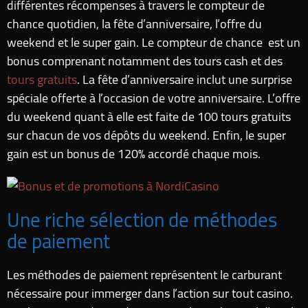
différentes récompenses à travers le compteur de
chance quotidien, la fête d’anniversaire, l’offre du
weekend et le super gain. Le compteur de chance est un
bonus comprenant notamment des tours cash et des
tours gratuits
. La fête d’anniversaire inclut une surprise
spéciale offerte à l’occasion de votre anniversaire. L’offre
du weekend quant à elle est faite de 100 tours gratuits
sur chacun de vos dépôts du weekend. Enfin, le super
gain est un bonus de 120% accordé chaque mois.
Une riche sélection de méthodes
de paiement
Les méthodes de paiement représentent le carburant
nécessaire pour immerger dans l’action sur tout casino.