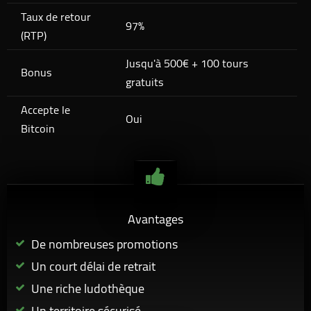
Taux de retour
97%
(RTP)
Jusqu'à 500€ + 100 tours
Bonus
gratuits
Accepte le
Oui
Bitcoin
Avantages
De nombreuses promotions
Un court délai de retrait
Une riche ludothèque
Un territoire sécurisé