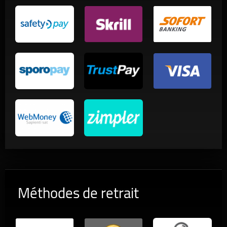
Méthodes de retrait