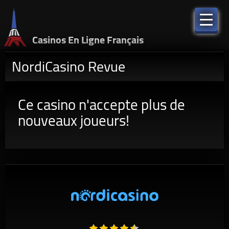
Casinos En Ligne Français
NordiCasino Revue
Ce casino n'accepte plus de
nouveaux joueurs!