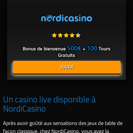
500€
100
Bonus de bienvenue
+
Tours
Gratuits
JOUER
Un casino live disponible à
NordiCasino
Après avoir goûté aux sensations des jeux de table de
façon classique, chez NordiCasino, vous avez la