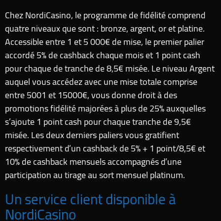
Chez NordiCasino, le programme de fidélité comprend
quatre niveaux que sont : bronze, argent, or et platine.
Accessible entre 1 et 5 000€ de mise, le premier palier
accordé 5% de cashback chaque mois et 1 point cash
pour chaque de tranche de 8,5€ misée. Le niveau Argent
auquel vous accédez avec une mise totale comprise
entre 5001 et 15000€, vous donne droit à des
promotions fidélité majorées à plus de 25% auxquelles
s’ajoute 1 point cash pour chaque tranche de 9,5€
misée. Les deux derniers paliers vous gratifient
respectivement d’un cashback de 5% + 1 point/8,5€ et
10% de cashback mensuels accompagnés d’une
participation au tirage au sort mensuel platinum.
Un service client disponible à
NordiCasino