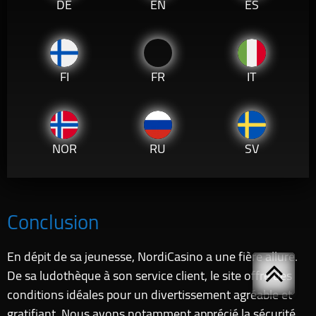
DE
EN
ES
FI
FR
IT
NOR
RU
SV
Conclusion
En dépit de sa jeunesse, NordiCasino a une fière allure.
De sa ludothèque à son service client, le site offre des
conditions idéales pour un divertissement agréable et
gratifiant. Nous avons notamment apprécié la sécurité