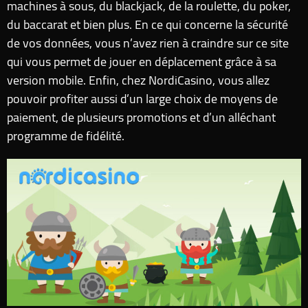
machines à sous, du blackjack, de la roulette, du poker,
du baccarat et bien plus. En ce qui concerne la sécurité
de vos données, vous n’avez rien à craindre sur ce site
qui vous permet de jouer en déplacement grâce à sa
version mobile. Enfin, chez NordiCasino, vous allez
pouvoir profiter aussi d’un large choix de moyens de
paiement, de plusieurs promotions et d’un alléchant
programme de fidélité.