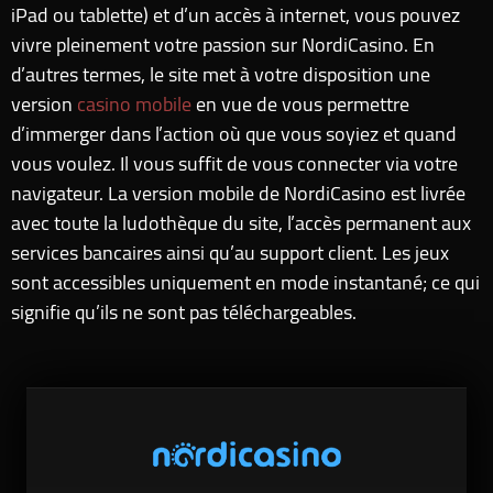
iPad ou tablette) et d’un accès à internet, vous pouvez
vivre pleinement votre passion sur NordiCasino. En
d’autres termes, le site met à votre disposition une
version
casino mobile
en vue de vous permettre
d’immerger dans l’action où que vous soyiez et quand
vous voulez. Il vous suffit de vous connecter via votre
navigateur. La version mobile de NordiCasino est livrée
avec toute la ludothèque du site, l’accès permanent aux
services bancaires ainsi qu’au support client. Les jeux
sont accessibles uniquement en mode instantané; ce qui
signifie qu’ils ne sont pas téléchargeables.