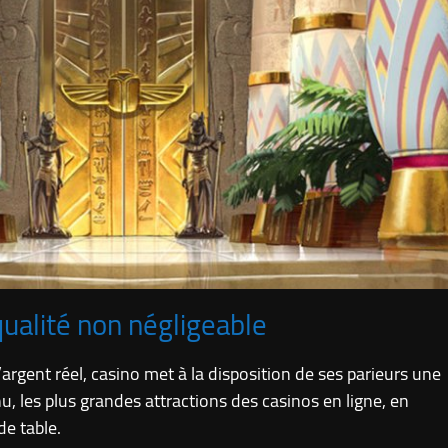
qualité non négligeable
rgent réel, casino met à la disposition de ses parieurs une
u, les plus grandes attractions des casinos en ligne, en
de table.