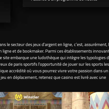
ans le secteur des jeux d’argent en ligne, c’est, assurément, 
 en ligne et de bookmaker. Parmi ces établissements innovant
e site embarque une ludothèque qui intègre les typologies 
ux de paris sportifs l’opportunité de jouer sur les sports les
 ludique accrédité où vous pourrez vivre votre passion dans un
 jeu en déplacement, retenez que casino est livré avec une