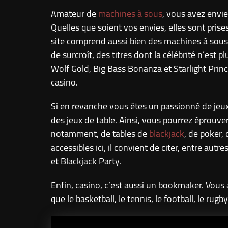
Amateur de
machines à sous
, vous avez envie
Quelles que soient vos envies, elles sont prises
site comprend aussi bien des machines à sous
de surcroît, des titres dont la célébrité n’es
Wolf Gold, Big Bass Bonanza et Starlight Prin
casino.
Si en revanche vous êtes un passionné de jeux
des jeux de table. Ainsi, vous pourrez éprouve
notamment, de tables de
blackjack
, de poker,
accessibles ici, il convient de citer, entre au
et Blackjack Party.
Enfin, casino, c’est aussi un bookmaker. Vous au
que le basketball, le tennis, le football, le rugb