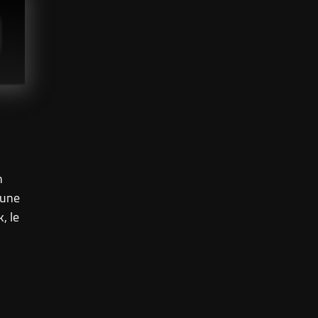
n
’une
, le