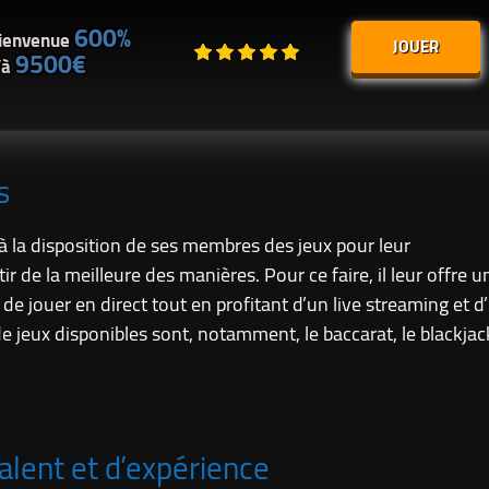
600%
Bienvenue
JOUER
9500€
’à
s
à la disposition de ses membres des jeux pour leur
ir de la meilleure des manières. Pour ce faire, il leur offre u
té de jouer en direct tout en profitant d’un live streaming et d
de jeux disponibles sont, notamment, le baccarat, le blackjack
alent et d’expérience