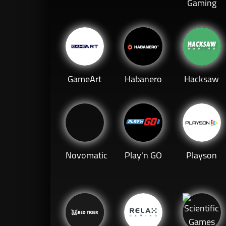
Gaming
GameArt
Habanero
Hacksaw
Novomatic
Play'n GO
Playson