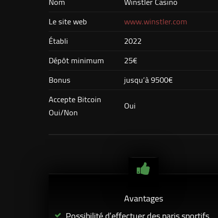
Nom
Winstler Casino
Le site web
www.winstler.com
Établi
2022
Dépôt minimum
25€
Bonus
jusqu’à 9500€
Accepte Bitcoin
Oui
Oui/Non
Avantages
Possibilité d’effectuer des paris sportifs