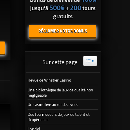
500€
200
jusqu’à
+
tours
gratuits
RÉCLAMER VOTRE BONUS
Toggle Table of Content
Sur cette page
Revue de Winstler Casino
Une bibliothèque de jeux de qualité non
négligeable
Un casino live au rendez-vous
Des fournisseurs de jeux de talent et
d’expérience
Logiciel