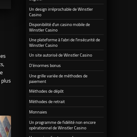
Un design irréprochable de Winstler
Casino
Disponibilité d’un casino mobile de
Winstler Casino
Une plateforme à l’abri de l’insécurité de
Winstler Casino
les
Un site autorisé de Winstler Casino
s,
D’énormes bonus
de
Une grille variée de méthodes de
 plus
paiement
Méthodes de dépôt
Méthodes de retrait
Monnaies
Un programme de fidélité non encore
opérationnel de Winstler Casino