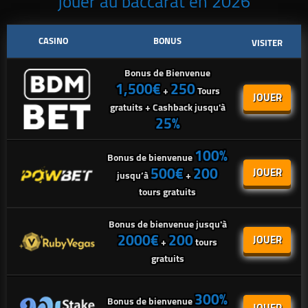
jouer au baccarat en 2026
CASINO
BONUS
VISITER
Bonus de Bienvenue
1,500€
250
+
Tours
JOUER
gratuits + Cashback jusqu'à
25%
100%
Bonus de bienvenue
500€
200
JOUER
jusqu’à
+
tours gratuits
Bonus de bienvenue jusqu'à
2000€
200
JOUER
+
tours
gratuits
300%
Bonus de bienvenue
JOUER