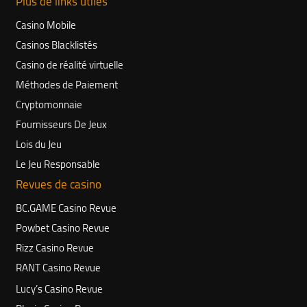
Plus de links utiles
Casino Mobile
Casinos Blacklistés
Casino de réalité virtuelle
Méthodes de Paiement
Cryptomonnaie
Fournisseurs De Jeux
Lois du Jeu
Le Jeu Responsable
Revues de casino
BC.GAME Casino Revue
Powbet Casino Revue
Rizz Casino Revue
RANT Casino Revue
Lucy’s Casino Revue