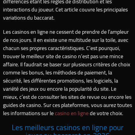
différences étant les règles de distribution et les
interactions du joueur. Cet article couvre les principales
variations du baccarat.
Les casinos en ligne ne cessent de prendre de l’ampleur
de nos jours. Il en existe une multitude sur la toile, avec
chacun ses propres caractéristiques. C’est pourquoi,
trouver le meilleur site de casino n’est pas une mince
affaire. Il faudrait se baser sur plusieurs critères de choix
comme les bonus, les méthodes de paiement, la
sécurité, les différentes promotions, les logiciels, la
variété des jeux ou encore la popularité du site. Le
mieux, c’est de consulter les sites de revue ou encore les
guides de casino. Sur ces plateformes, vous aurez toutes
les informations sur le
casino en ligne
de votre choix.
Les meilleurs casinos en ligne pour