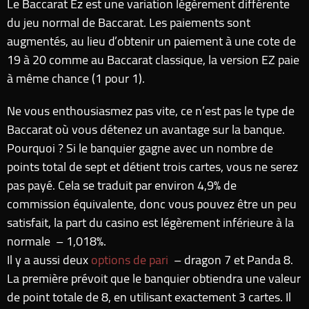
Le Baccarat Ez est une variation légèrement différente
du jeu normal de Baccarat. Les paiements sont
augmentés, au lieu d’obtenir un paiement à une cote de
19 à 20 comme au Baccarat classique, la version EZ paie
à même chance (1 pour 1).
Ne vous enthousiasmez pas vite, ce n’est pas le type de
Baccarat où vous détenez un avantage sur la banque.
Pourquoi ? Si le banquier gagne avec un nombre de
points total de sept et détient trois cartes, vous ne serez
pas payé. Cela se traduit par environ 4,9% de
commission équivalente, donc vous pouvez être un peu
satisfait, la part du casino est légèrement inférieure à la
normale – 1,018%.
Il y a aussi deux
options de pari
– dragon 7 et Panda 8.
La première prévoit que le banquier obtiendra une valeur
de point totale de 8, en utilisant exactement 3 cartes. Il