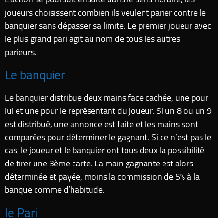
joueurs choisissent combien ils veulent parier contre le
banquier sans dépasser sa limite. Le premier joueur avec
le plus grand pari agit au nom de tous les autres
parieurs.
Le banquier
Le banquier distribue deux mains face cachée, une pour
lui et une pour le représentant du joueur. Si un 8 ou un 9
est distribué, une annonce est faite et les mains sont
comparées pour déterminer le gagnant. Si ce n’est pas le
cas, le joueur et le banquier ont tous deux la possibilité
de tirer une 3ème carte. La main gagnante est alors
déterminée et payée, moins la commission de 5% à la
banque comme d’habitude.
le Pari