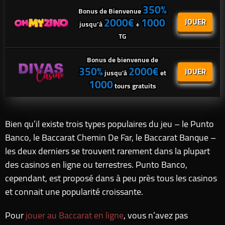
350%
Bonus de Bienvenue
2000€
1000
JOUER
jusqu’à
+
TG
Bonus de bienvenue de
350%
2000€
JOUER
jusqu'à
et
1000
tours gratuits
Bien qu’il existe trois types populaires du jeu – le Punto
Banco, le Baccarat Chemin De Far, le Baccarat Banque –
les deux derniers se trouvent rarement dans la plupart
des casinos en ligne ou terrestres. Punto Banco,
cependant, est proposé dans à peu près tous les casinos
et connait une popularité croissante.
Pour
jouer au Baccarat en ligne
, vous n’avez pas