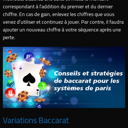
correspondant à l’addition du premier et du dernier
chiffre. En cas de gain, enlevez les chiffres que vous
venez d’utiliser et continuez à jouer. Par contre, il faudra
ajouter un nouveau chiffre à votre séquence après une
perte.
Variations Baccarat