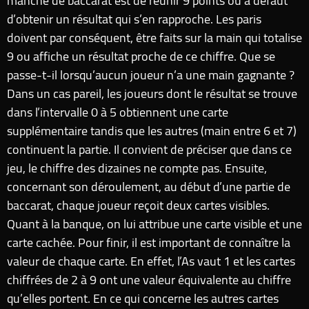
manche de baccarat est de réunir 9 points ou à défaut
d’obtenir un résultat qui s’en rapproche. Les paris
doivent par conséquent, être faits sur la main qui totalise
9 ou affiche un résultat proche de ce chiffre. Que se
passe-t-il lorsqu’aucun joueur n’a une main gagnante ?
Dans un cas pareil, les joueurs dont le résultat se trouve
dans l’intervalle 0 à 5 obtiennent une carte
supplémentaire tandis que les autres (main entre 6 et 7)
continuent la partie. Il convient de préciser que dans ce
jeu, le chiffre des dizaines ne compte pas. Ensuite,
concernant son déroulement, au début d’une partie de
baccarat, chaque joueur reçoit deux cartes visibles.
Quant à la banque, on lui attribue une carte visible et une
carte cachée. Pour finir, il est important de connaître la
valeur de chaque carte. En effet, l’As vaut 1 et les cartes
chiffrées de 2 à 9 ont une valeur équivalente au chiffre
qu’elles portent. En ce qui concerne les autres cartes