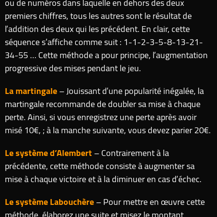
ou de numéros dans laquelle en dehors des deux
premiers chiffres, tous les autres sont le résultat de
l’addition des deux qui les précédent. En clair, cette
séquence s’affiche comme suit : 1-1-2-3-5-8-13-21-
34-55 … Cette méthode a pour principe, l’augmentation
progressive des mises pendant le jeu.
La martingale
– Jouissant d’une popularité inégalée, la
martingale recommande de doubler sa mise à chaque
perte. Ainsi, si vous enregistrez une perte après avoir
misé 10€, ; à la manche suivante, vous devez parier 20€.
Le système d’Alembert
– Contrairement à la
précédente, cette méthode consiste à augmenter sa
mise à chaque victoire et à la diminuer en cas d’échec.
Le système Labouchère
– Pour mettre en œuvre cette
méthode, élaborez une suite et misez le montant