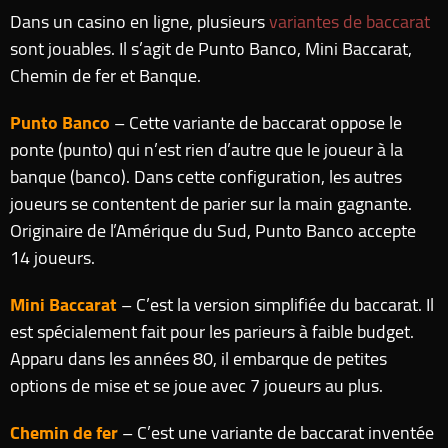
Dans un casino en ligne, plusieurs
variantes de baccarat
sont jouables. Il s’agit de Punto Banco, Mini Baccarat,
Chemin de fer et Banque.
Punto Banco
– Cette variante de baccarat oppose le
ponte (punto) qui n’est rien d’autre que le joueur à la
banque (banco). Dans cette configuration, les autres
joueurs se contentent de parier sur la main gagnante.
Originaire de l’Amérique du Sud, Punto Banco accepte
14 joueurs.
Mini Baccarat
– C’est la version simplifiée du baccarat. Il
est spécialement fait pour les parieurs à faible budget.
Apparu dans les années 80, il embarque de petites
options de mise et se joue avec 7 joueurs au plus.
Chemin de fer
– C’est une variante de baccarat inventée