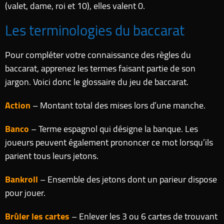
(valet, dame, roi et 10), elles valent 0.
Les terminologies du baccarat
Pour compléter votre connaissance des règles du
baccarat, apprenez les termes faisant partie de son
jargon. Voici donc le glossaire du jeu de baccarat.
Action
– Montant total des mises lors d’une manche.
Banco
– Terme espagnol qui désigne la banque. Les
joueurs peuvent également prononcer ce mot lorsqu’ils
parient tous leurs jetons.
Bankroll
– Ensemble des jetons dont un parieur dispose
pour jouer.
Brûler les cartes
– Enlever les 3 ou 6 cartes de trouvant