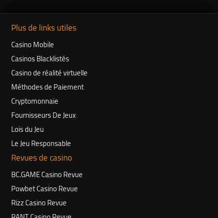
Plus de links utiles
Casino Mobile
Casinos Blacklistés
Casino de réalité virtuelle
Méthodes de Paiement
Cryptomonnaie
Fournisseurs De Jeux
Lois du Jeu
Le Jeu Responsable
Revues de casino
BC.GAME Casino Revue
Powbet Casino Revue
Rizz Casino Revue
RANT Casino Revue