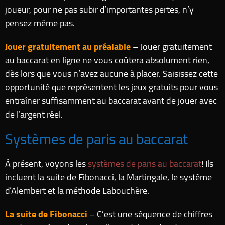
joueur, pour ne pas subir d’importantes pertes, n’y
pensez même pas.
Jouer gratuitement au préalable
– Jouer gratuitement
au baccarat en ligne ne vous coûtera absolument rien,
dès lors que vous n’avez aucune à placer. Saisissez cette
opportunité que représentent les jeux gratuits pour vous
entraîner suffisamment au baccarat avant de jouer avec
de l’argent réel.
Systèmes de paris au baccarat
À présent, voyons les
systèmes de paris au baccarat
! Ils
incluent la suite de Fibonacci, la Martingale, le système
d’Alembert et la méthode Labouchère.
La suite de Fibonacci
– C’est une séquence de chiffres