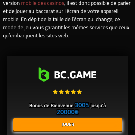
version
mobile des casinos
, il est donc possible de parier
et de jouer au baccarat sur l’écran de votre appareil
mobile. En dépit de la taille de l’écran qui change, ce
mode de jeu vous garantit les mêmes services que ceux
qu’embarquent les sites web.
300%
Bonus de Bienvenue
jusqu’à
20000€
JOUER