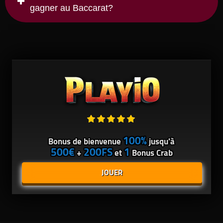
gagner au Baccarat?
100%
Bonus de bienvenue
jusqu'à
500€
200FS
1
+
et
Bonus Crab
JOUER