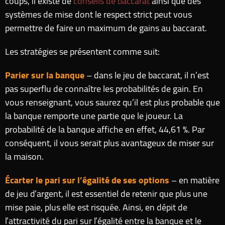
coups, il existe de
conseils de baccarat
ainsi que des
systèmes de mise dont le respect strict peut vous
permettre de faire un maximum de gains au baccarat.
Les stratégies se présentent comme suit:
Parier sur la banque
– dans le jeu de baccarat, il n’est
pas superflu de connaître les probabilités de gain. En
vous renseignant, vous saurez qu’il est plus probable que
la banque remporte une partie que le joueur. La
probabilité de la banque affiche en effet, 44,61 %. Par
conséquent, il vous serait plus avantageux de miser sur
la maison.
Écarter le pari sur l’égalité de ses options
– en matière
de jeu d’argent, il est essentiel de retenir que plus une
mise paie, plus elle est risquée. Ainsi, en dépit de
l’attractivité du pari sur l’égalité entre la banque et le