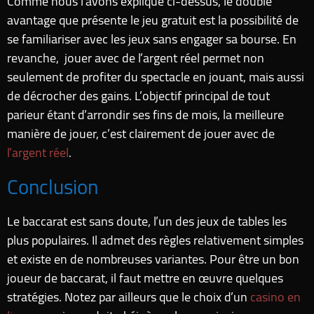
Comme nous l’avons expliqué ci-dessus, le double
avantage que présente le jeu gratuit est la possibilité de
se familiariser avec les jeux sans engager sa bourse. En
revanche, jouer avec de l’argent réel permet non
seulement de profiter du spectacle en jouant, mais aussi
de décrocher des gains. L’objectif principal de tout
parieur étant d’arrondir ses fins de mois, la meilleure
manière de jouer, c’est clairement de jouer avec de
l’argent réel
.
Conclusion
Le baccarat est sans doute, l’un des jeux de tables les
plus populaires. Il admet des règles relativement simples
et existe en de nombreuses variantes. Pour être un bon
joueur de baccarat, il faut mettre en œuvre quelques
stratégies. Notez par ailleurs que le choix d’un
casino en