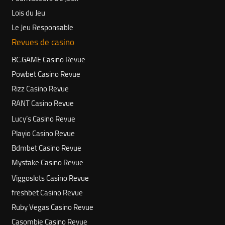
Lois du Jeu
Le Jeu Responsable
Revues de casino
BC.GAME Casino Revue
Powbet Casino Revue
Rizz Casino Revue
RANT Casino Revue
Lucy’s Casino Revue
Playio Casino Revue
Bdmbet Casino Revue
Mystake Casino Revue
Viggoslots Casino Revue
freshbet Casino Revue
Ruby Vegas Casino Revue
Casombie Casino Revue