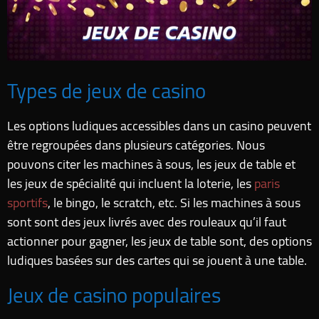
Types de jeux de casino
Les options ludiques accessibles dans un casino peuvent
être regroupées dans plusieurs catégories. Nous
pouvons citer les machines à sous, les jeux de table et
les jeux de spécialité qui incluent la loterie, les
paris
sportifs
, le bingo, le scratch, etc. Si les machines à sous
sont sont des jeux livrés avec des rouleaux qu’il faut
actionner pour gagner, les jeux de table sont, des options
ludiques basées sur des cartes qui se jouent à une table.
Jeux de casino populaires