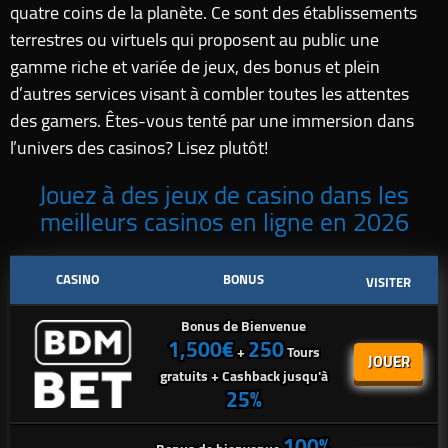
quatre coins de la planète. Ce sont des établissements
terrestres ou virtuels qui proposent au public une
gamme riche et variée de jeux, des bonus et plein
d’autres services visant à combler toutes les attentes
des gamers. Êtes-vous tenté par une immersion dans
l’univers des casinos? Lisez plutôt!
Jouez à des jeux de casino dans les
meilleurs casinos en ligne en 2026
CASINO
BONUS
VISITER
Bonus de Bienvenue
1,500€
250
+
Tours
JOUER
gratuits + Cashback jusqu'à
25%
100%