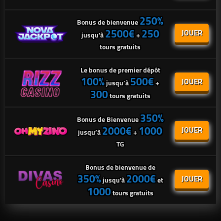
250%
Bonus de bienvenue
2500€
250
JOUER
jusqu'à
+
tours gratuits
Le bonus de premier dépôt
100%
500€
JOUER
jusqu’à
+
300
tours gratuits
350%
Bonus de Bienvenue
2000€
1000
JOUER
jusqu’à
+
TG
Bonus de bienvenue de
350%
2000€
JOUER
jusqu'à
et
1000
tours gratuits