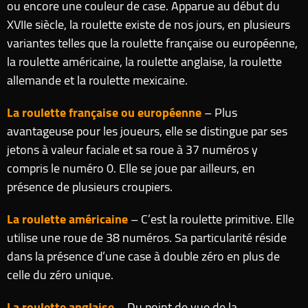
ou encore une couleur de case. Apparue au début du
XVIIe siècle, la roulette existe de nos jours, en plusieurs
variantes telles que la roulette française ou européenne,
la roulette américaine, la roulette anglaise, la roulette
allemande et la roulette mexicaine.
La roulette française ou européenne
– Plus
avantageuse pour les joueurs, elle se distingue par ses
jetons à valeur faciale et sa roue à 37 numéros y
compris le numéro 0. Elle se joue par ailleurs, en
présence de plusieurs croupiers.
La roulette américaine
– C’est la roulette primitive. Elle
utilise une roue de 38 numéros. Sa particularité réside
dans la présence d’une case à double zéro en plus de
celle du zéro unique.
La roulette anglaise
– Du point de vue de la