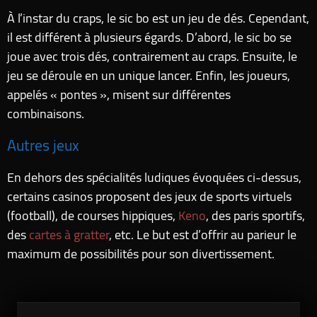
À l’instar du craps, le sic bo est un jeu de dés. Cependant,
il est différent à plusieurs égards. D’abord, le sic bo se
joue avec trois dés, contrairement au craps. Ensuite, le
jeu se déroule en un unique lancer. Enfin, les joueurs,
appelés « pontes », misent sur différentes
combinaisons.
Autres jeux
En dehors des spécialités ludiques évoquées ci-dessus,
certains casinos proposent des jeux de sports virtuels
(football), de courses hippiques,
Keno
, des paris sportifs,
des
cartes à gratter
, etc. Le but est d’offrir au parieur le
maximum de possibilités pour son divertissement.