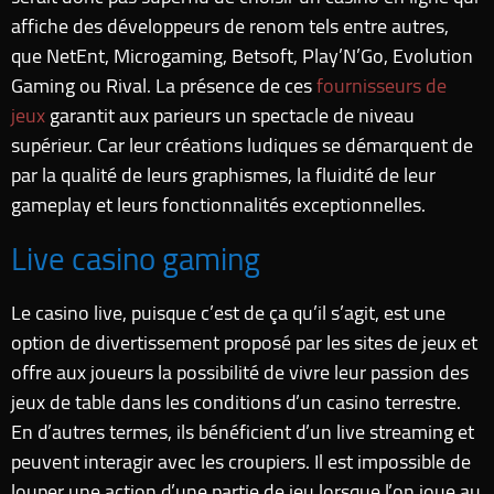
affiche des développeurs de renom tels entre autres,
que NetEnt, Microgaming, Betsoft, Play’N’Go, Evolution
Gaming ou Rival. La présence de ces
fournisseurs de
jeux
garantit aux parieurs un spectacle de niveau
supérieur. Car leur créations ludiques se démarquent de
par la qualité de leurs graphismes, la fluidité de leur
gameplay et leurs fonctionnalités exceptionnelles.
Live casino gaming
Le casino live, puisque c’est de ça qu’il s’agit, est une
option de divertissement proposé par les sites de jeux et
offre aux joueurs la possibilité de vivre leur passion des
jeux de table dans les conditions d’un casino terrestre.
En d’autres termes, ils bénéficient d’un live streaming et
peuvent interagir avec les croupiers. Il est impossible de
louper une action d’une partie de jeu lorsque l’on joue au