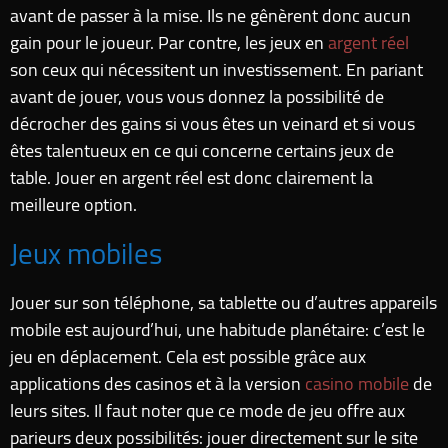
avant de passer à la mise. Ils ne gênèrent donc aucun
gain pour le joueur. Par contre, les jeux en
argent réel
son ceux qui nécessitent un investissement. En pariant
avant de jouer, vous vous donnez la possibilité de
décrocher des gains si vous êtes un veinard et si vous
êtes talentueux en ce qui concerne certains jeux de
table. Jouer en argent réel est donc clairement la
meilleure option.
Jeux mobiles
Jouer sur son téléphone, sa tablette ou d’autres appareils
mobile est aujourd’hui, une habitude planétaire: c’est le
jeu en déplacement. Cela est possible grâce aux
applications des casinos et à la version
casino mobile
de
leurs sites. Il faut noter que ce mode de jeu offre aux
parieurs deux possibilités: jouer directement sur le site