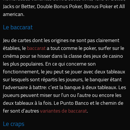
Jacks or Better, Double Bonus Poker, Bonus Poker et All
american.
Le baccarat
Jeu de cartes dont les origines ne sont pas clairement
établies, le
baccarat
a tout comme le poker, surfer sur le
cinéma pour se hisser dans la classe des jeux de casino
les plus populaires. En ce qui concerne son
fonctionnement, le jeu peut se jouer avec deux tableaux
sur lesquels sont répartis les joueurs, le banquier étant
l’adversaire à battre: c’est la banque à deux tableaux. Les
joueurs peuvent miser sur l’un ou l’autre ou encore les
deux tableaux à la fois. Le Punto Banco et le chemin de
fer sont d’autres
variantes de baccarat
.
Le craps