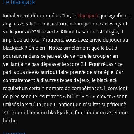
Le blackjack
Initialement dénommé « 21 », le
blackjack
qui signifie en
anglais « valet noir », est un célèbre jeu de cartes ayant
vu le jour au XVIIIe siècle. Alliant hasard et stratégie, il
implique au total 7 joueurs. Vous avez envie de jouer au
blackjack ? Eh bien ! Notez simplement que le but à
poursuivre dans ce jeu est de vaincre le croupier en
veillant à ne pas dépasser le score 21. Pour réussir ce
pari, vous devez surtout faire preuve de stratégie. Car
contrairement à d’autres types de jeux, le blackjack
requiert un certain nombre de compétences. Il convient
de préciser que les termes « brûler » ou « crever » sont
utilisés lorsqu’un joueur obtient un résultat supérieur à
21. Pour obtenir un blackjack, il faut réunir un as et une
bûche.
Le poker