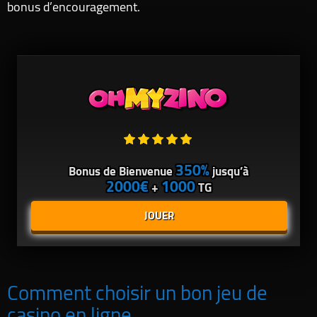
bonus d’encouragement.
350%
Bonus de Bienvenue
jusqu’à
2000€
1000
+
TG
JOUER
Comment choisir un bon jeu de
casino en ligne