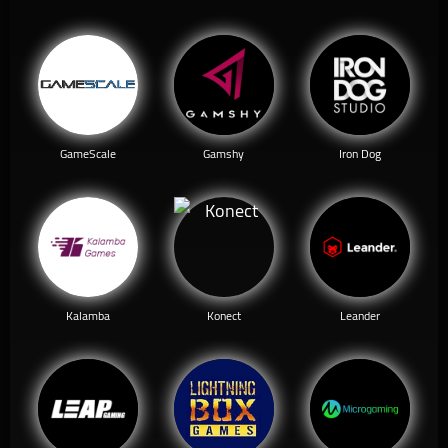
GameScale
Gamshy
Iron Dog
Kalamba
Konect
Leander