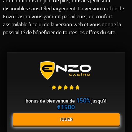
aux conditions de jeu. De plus, tous les jeux sont
disponibles sans téléchargement. La version mobile de
Enzo Casino vous garantit par ailleurs, un confort
assimilable à celui de la version web et vous donne la
possibilité de bénéficier de toutes les offres du site.
150%
bonus de bienvenue de
jusqu'à
€1500
JOUER