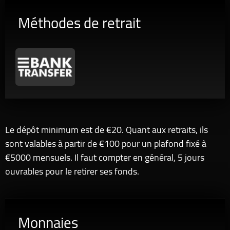
Méthodes de retrait
Le dépôt minimum est de €20. Quant aux retraits, ils
sont valables à partir de €100 pour un plafond fixé à
€5000 mensuels. Il faut compter en général, 5 jours
ouvrables pour le retirer ses fonds.
Monnaies