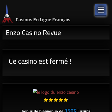
Casinos En Ligne Français
Enzo Casino Revue
Ce casino est fermé !
150%
bonus de bienvenue de
jusqu'à