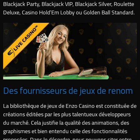
Blackjack Party, Blackjack VIP, Blackjack Silver, Roulette
Deluxe, Casino Hold’Em Lobby ou Golden Ball Standard.
Des fournisseurs de jeux de renom
La bibliothèque de jeux de Enzo Casino est constituée de
créations éditées par les plus talentueux développeurs
du marché. Cela justifie la qualité des animations, des
graphismes et bien entendu celle des fonctionnalités
proposées. Dans le désordre, nous pouvons citer entre