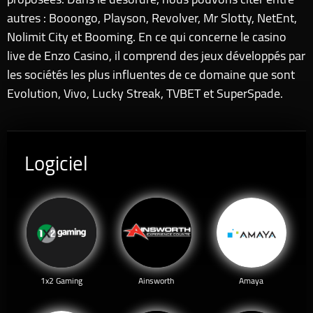
autres : Booongo, Playson, Revolver, Mr Slotty, NetEnt,
Nolimit City et Booming. En ce qui concerne le casino
live de Enzo Casino, il comprend des jeux développés par
les sociétés les plus influentes de ce domaine que sont
Evolution, Vivo, Lucky Streak, TVBET et SuperSpade.
Logiciel
1x2 Gaming
Ainsworth
Amaya