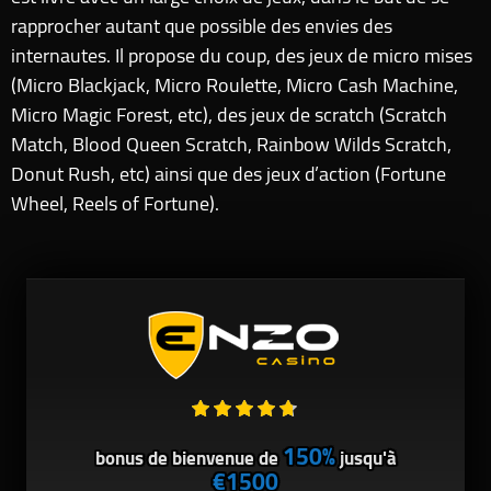
rapprocher autant que possible des envies des
internautes. Il propose du coup, des jeux de micro mises
(Micro Blackjack, Micro Roulette, Micro Cash Machine,
Micro Magic Forest, etc), des jeux de scratch (Scratch
Match, Blood Queen Scratch, Rainbow Wilds Scratch,
Donut Rush, etc) ainsi que des jeux d’action (Fortune
Wheel, Reels of Fortune).
150%
bonus de bienvenue de
jusqu'à
€1500